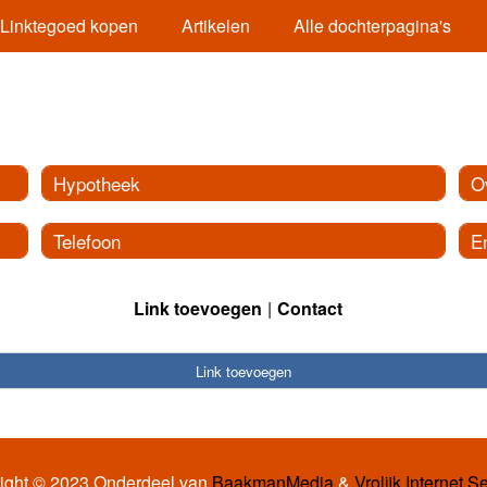
Linktegoed kopen
Artikelen
Alle dochterpagina's
Hypotheek
O
Telefoon
E
Link toevoegen
Contact
Link toevoegen
ight © 2023 Onderdeel van
BaakmanMedia
&
Vrolijk Internet S