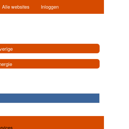
Alle websites
Inloggen
verige
nergie
ervices